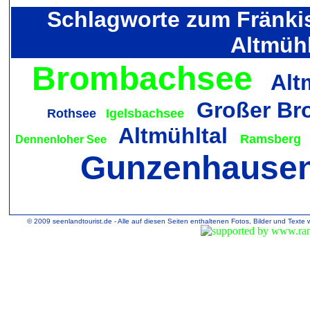
Schlagworte zum Fränki
Altmühl
Brombachsee
Alt
Großer Br
Rothsee
Igelsbachsee
Altmühltal
Ramsberg
Dennenloher See
Gunzenhause
© 2009 seenlandtourist.de - Alle auf diesen Seiten enthaltenen Fotos, Bilder und Texte 