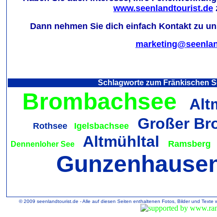
www.seenlandtourist.de
Dann nehmen Sie dich einfach Kontakt zu uns
marketing@seenlan
Schlagworte zum Fränkischen S
Brombachsee
Alt
Großer Br
Rothsee
Igelsbachsee
Altmühltal
Ramsberg
Dennenloher See
Gunzenhause
© 2009 seenlandtourist.de - Alle auf diesen Seiten enthaltenen Fotos, Bilder und Texte 