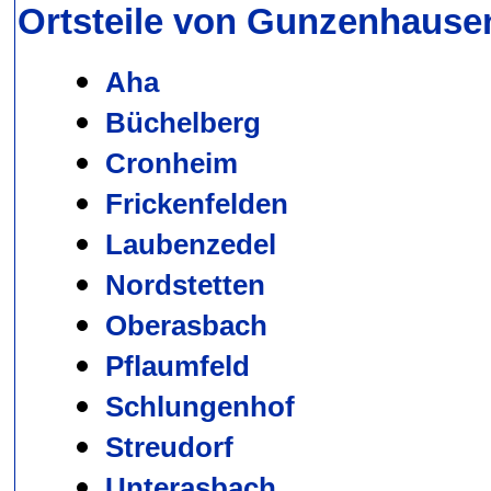
Ortsteile von Gunzenhause
A
ha
Büchelberg
Cronheim
Frickenfelden
Laubenzedel
Nordstetten
Oberasbach
Pflaumfeld
Schlungenhof
Streudorf
Unterasbach