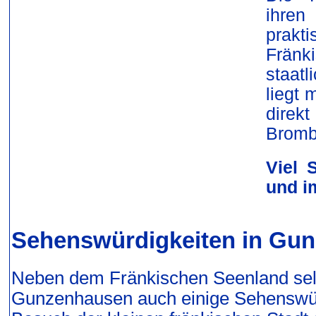
ihren
prak
Frän
staat
liegt 
direk
Bromb
Viel 
und i
Sehenswürdigkeiten in Gu
Neben dem Fränkischen Seenland selbs
Gunzenhausen auch einige Sehenswür