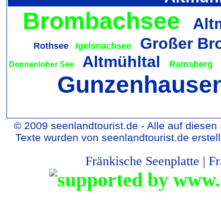
Brombachsee
Alt
Großer Br
Rothsee
Igelsnachsee
Altmühltal
Ramsberg
Dennenloher See
Gunzenhause
© 2009 seenlandtourist.de - Alle auf diesen
Texte wurden von seenlandtourist.de erstel
Fränkische Seenplatte
|
Fr