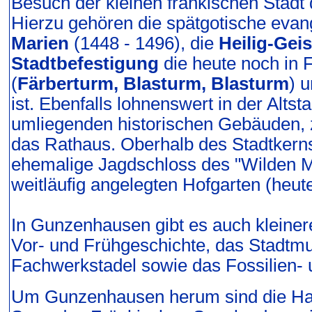
Besuch der kleinen fränkischen Stadt
Hierzu gehören die spätgotische eva
Marien
(1448 - 1496), die
Heilig-Gei
Stadtbefestigung
die heute noch in
(
Färberturm, Blasturm, Blasturm
) 
ist. Ebenfalls lohnenswert in der Altst
umliegenden historischen Gebäuden,
das Rathaus. Oberhalb des Stadtkern
ehemalige Jagdschloss des "Wilden M
weitläufig angelegten Hofgarten (heut
In Gunzenhausen gibt es auch kleine
Vor- und Frühgeschichte, das Stadt
Fachwerkstadel sowie das Fossilien-
Um Gunzenhausen herum sind die Haup