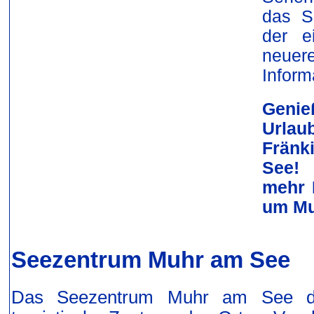
das S
der e
neue
Inform
Genie
Urla
Fränk
See! 
mehr 
um Mu
Seezentrum Muhr am See
Das Seezentrum Muhr am See dir