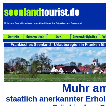
Muhr am See - Urlaubsort am Altmühlsee im Fränkischen Seenland
Fränkisches Seenland - Urlaubsregion in Franken für
Muhr a
staatlich anerkannter Erho