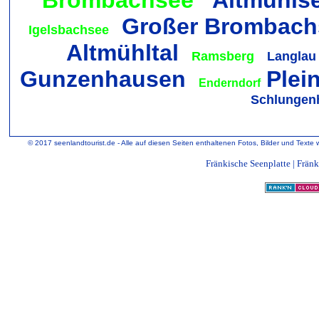
Brombachsee
Altmühls
Großer Brombach
Igelsbachsee
Altmühltal
Ramsberg
Langlau
Gunzenhausen
Plei
Enderndorf
Schlungen
© 2017 seenlandtourist.de - Alle auf diesen Seiten enthaltenen Fotos, Bilder und Texte 
Fränkische Seenplatte
|
Fränk