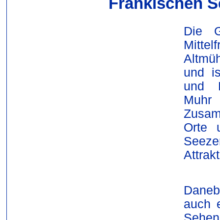
Fränkischen S
Die 
Mitt
Altmü
und is
und E
Muh
Zusam
Orte 
Seezen
Attrak
Daneb
auch e
Sehens