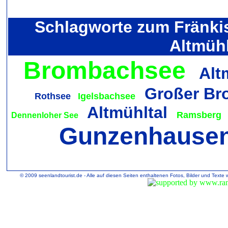
Schlagworte zum Fränki
Altmühl
Brombachsee
Alt
Großer Br
Rothsee
Igelsbachsee
Altmühltal
Ramsberg
Dennenloher See
Gunzenhause
© 2009 seenlandtourist.de - Alle auf diesen Seiten enthaltenen Fotos, Bilder und Texte 