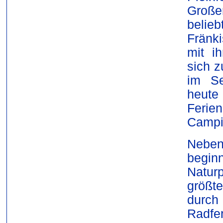
Große
beli
Fränk
mit i
sich z
im Se
heute
Ferie
Campi
Neben
begin
Natur
größt
durch
Rad