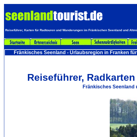
Reiseführer, Karten für Radtouren und Wanderungen im Fränkischen Seenland und Altmü
Fränkisches Seenland - Urlaubsregion in Franken für
Reiseführer, Radkarte
Fränkisches Seenland 