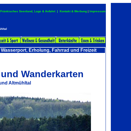
Fränkisches Seenland, Lage & Anfahrt
|
Kontakt & Werbung
|
Impressum
hltal
 Wasserport, Erholung, Fahrrad und Freizeit
n und Wanderkarten
und Altmühltal