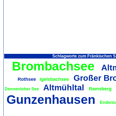
Schlagworte zum Fränkischen S
Brombachsee
Alt
Großer B
Rothsee
Igelsbachsee
Altmühltal
Ramsberg
Dennenloher See
Gunzenhausen
Endernd