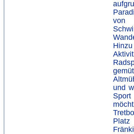
aufg
Parad
von 
Schwi
Wand
Hinz
Aktivi
Radsp
gemü
Altmü
und w
Spor
möcht
Tretbo
Plat
Fränk