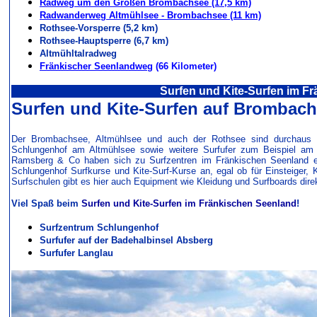
Radweg um den Großen Brombachsee (17,5 km)
Radwanderweg Altmühlsee - Brombachsee (11 km)
Rothsee-Vorsperre (5,2 km)
Rothsee-Hauptsperre (6,7 km)
Altmühltalradweg
Fränkischer Seenlandweg
(66 Kilometer)
Surfen und Kite-Surfen im F
Surfen und Kite-Surfen auf Brombac
Der Brombachsee, Altmühlsee und auch der Rothsee sind durchaus bel
Schlungenhof am Altmühlsee sowie weitere Surfufer zum Beispiel am 
Ramsberg & Co haben sich zu Surfzentren im Fränkischen Seenland en
Schlungenhof Surfkurse und Kite-Surf-Kurse an, egal ob für Einsteiger,
Surfschulen gibt es hier auch Equipment wie Kleidung und Surfboards dire
Viel Spaß beim
Surfen und Kite-Surfen im Fränkischen Seenland
!
Surfzentrum Schlungenhof
Surfufer auf der Badehalbinsel Absberg
Surfufer Langlau