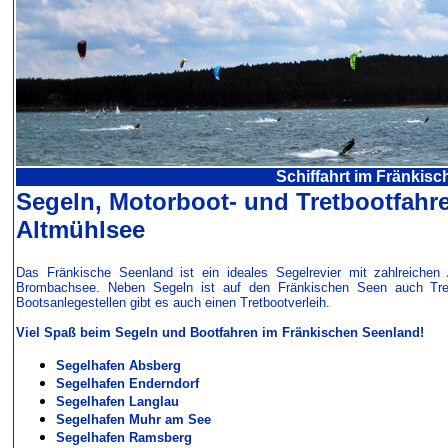
Schiffahrt im Fränkis
Segeln, Motorboot- und Tretbootfah
Altmühlsee
Das Fränkische Seenland ist ein ideales Segelrevier mit zahlreichen
Brombachsee. Neben Segeln ist auf den Fränkischen Seen auch Tret
Bootsanlegestellen gibt es auch einen Tretbootverleih.
Viel Spaß beim Segeln und Bootfahren im Fränkischen Seenland!
Segelhafen Absberg
Segelhafen Enderndorf
Segelhafen Langlau
Segelhafen Muhr am See
Segelhafen Ramsberg